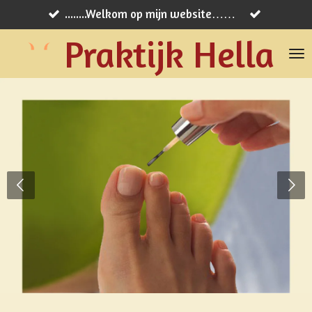
........Welkom op mijn website……
Ga
direct
Praktijk Hella
naar
de
hoofdinhoud