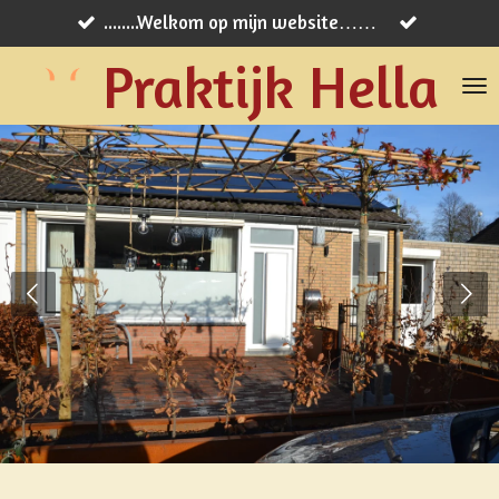
........Welkom op mijn website……
Ga
direct
Praktijk Hella
naar
de
hoofdinhoud